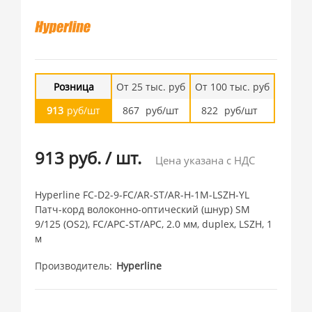
Розница
От 25 тыс. руб
От 100 тыс. руб
913
руб/шт
867
руб/шт
822
руб/шт
913 руб.
/
шт.
Цена указана с НДС
Hyperline FC-D2-9-FC/AR-ST/AR-H-1M-LSZH-YL
Патч-корд волоконно-оптический (шнур) SM
9/125 (OS2), FC/APC-ST/APC, 2.0 мм, duplex, LSZH, 1
м
Производитель
Hyperline