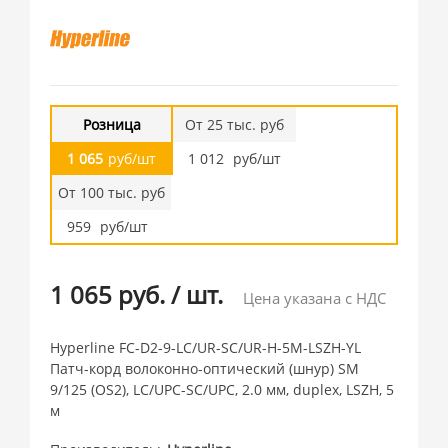
Розница
От 25 тыс. руб
1 065
руб/шт
1 012
руб/шт
От 100 тыс. руб
959
руб/шт
1 065 руб.
/
шт.
Цена указана с НДС
Hyperline FC-D2-9-LC/UR-SC/UR-H-5M-LSZH-YL
Патч-корд волоконно-оптический (шнур) SM
9/125 (OS2), LC/UPC-SC/UPC, 2.0 мм, duplex, LSZH, 5
м