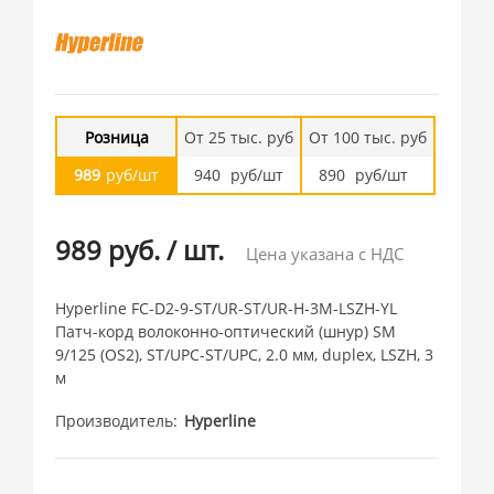
Розница
От 25 тыс. руб
От 100 тыс. руб
989
руб/шт
940
руб/шт
890
руб/шт
989 руб.
/
шт.
Цена указана с НДС
Hyperline FC-D2-9-ST/UR-ST/UR-H-3M-LSZH-YL
Патч-корд волоконно-оптический (шнур) SM
9/125 (OS2), ST/UPC-ST/UPC, 2.0 мм, duplex, LSZH, 3
м
Производитель
Hyperline