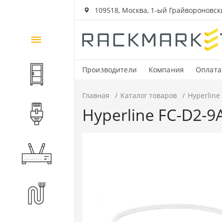
109518, Москва, 1-ый Грайвороновский
Каталог
товаров
Производители
Компания
Оплата
Шкафы и стойки
Главная
Каталог товаров
Hyperline
Hyperline FC-D2-
Компоненты СКС
Активное оборудование
Волоконно-оптические
компоненты