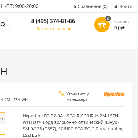
ПТ: 9:00-20:00
Сравнение
(0)
Войти
0
8 (495) 374-81-86
Корзина
0 руб.
Заказать звонок
WH
Уточняйте у
менеджера
R-H-2M-LSZH-WH
Hyperline FC-D2-9A1-SC/UR-SC/UR-H-2M-LSZH-
уб
WH Патч-корд волоконно-оптический (шнур)
SM 9/125 (G657), SC/UPC-SC/UPC, 2.0 мм, duplex,
LSZH, 2м