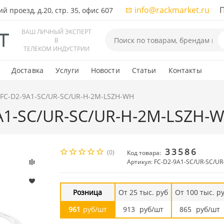
info@rackmarket.ru
ПН-
 проезд, д.20, стр. 35, офис 607
ВАШ ЛИЧНЫЙ ЭКСПЕРТ
В
ТЕЛЕКОМ ИНДУСТРИИ
Доставка
Услуги
Новости
Статьи
Контакты
 FC-D2-9A1-SC/UR-SC/UR-H-2M-LSZH-WH
9A1-SC/UR-SC/UR-H-2M-LSZH-
33586
(0)
Код товара:
Артикул: FC-D2-9A1-SC/UR-SC/U
Розница
От 25 тыс. руб
От 100 тыс. р
961
руб/шт
913
руб/шт
865
руб/шт