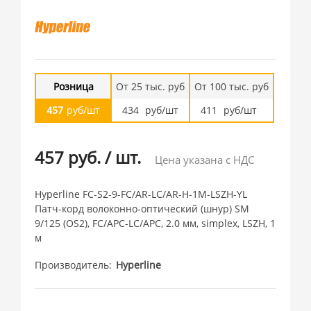
Розница
От 25 тыс. руб
От 100 тыс. руб
457
руб/шт
434
руб/шт
411
руб/шт
457 руб.
/
шт.
Цена указана с НДС
Hyperline FC-S2-9-FC/AR-LC/AR-H-1M-LSZH-YL
Патч-корд волоконно-оптический (шнур) SM
9/125 (OS2), FC/APC-LC/APC, 2.0 мм, simplex, LSZH, 1
м
Производитель
Hyperline