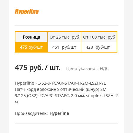
Розница
От 25 тыс. руб
От 100 тыс. руб
475
руб/шт
451
руб/шт
428
руб/шт
475 руб.
/
шт.
Цена указана с НДС
Hyperline FC-S2-9-FC/AR-ST/AR-H-2M-LSZH-YL
Патч-корд волоконно-оптический (шнур) SM
9/125 (OS2), FC/APC-ST/APC, 2.0 мм, simplex, LSZH, 2
м
Производитель
Hyperline