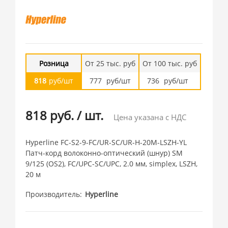
Розница
От 25 тыс. руб
От 100 тыс. руб
818
руб/шт
777
руб/шт
736
руб/шт
818 руб.
/
шт.
Цена указана с НДС
Hyperline FC-S2-9-FC/UR-SC/UR-H-20M-LSZH-YL
Патч-корд волоконно-оптический (шнур) SM
9/125 (OS2), FC/UPC-SC/UPC, 2.0 мм, simplex, LSZH,
20 м
Производитель
Hyperline