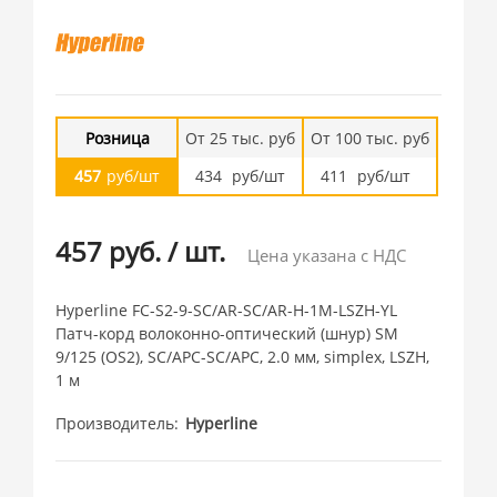
Розница
От 25 тыс. руб
От 100 тыс. руб
457
руб/шт
434
руб/шт
411
руб/шт
457 руб.
/
шт.
Цена указана с НДС
Hyperline FC-S2-9-SC/AR-SC/AR-H-1M-LSZH-YL
Патч-корд волоконно-оптический (шнур) SM
9/125 (OS2), SC/APC-SC/APC, 2.0 мм, simplex, LSZH,
1 м
Производитель
Hyperline