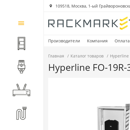
109518, Москва, 1-ый Грайвороновский
Каталог
товаров
Производители
Компания
Оплата
Шкафы и стойки
Главная
Каталог товаров
Hyperlin
Hyperline FO-19R
Компоненты СКС
Активное оборудование
Волоконно-оптические
компоненты