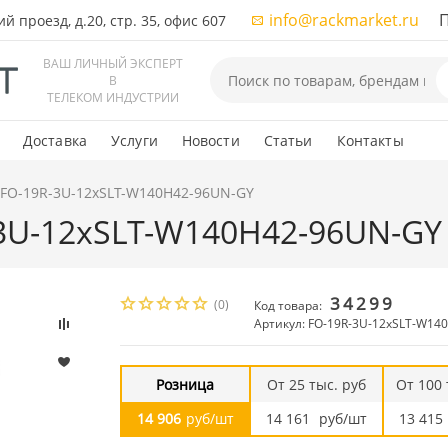
info@rackmarket.ru
ПН-
 проезд, д.20, стр. 35, офис 607
ВАШ ЛИЧНЫЙ ЭКСПЕРТ
В
ТЕЛЕКОМ ИНДУСТРИИ
Доставка
Услуги
Новости
Статьи
Контакты
e FO-19R-3U-12xSLT-W140H42-96UN-GY
-3U-12xSLT-W140H42-96UN-GY
34299
(0)
Код товара:
Артикул: FO-19R-3U-12xSLT-W14
Розница
От 25 тыс. руб
От 100 
14 906
руб/шт
14 161
руб/шт
13 415