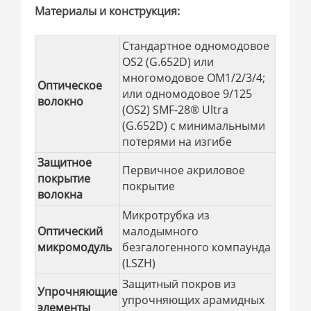
Материалы и конструкция:
Стандартное одномодовое
OS2 (G.652D) или
многомодовое OM1/2/3/4;
Оптическое
или одномодовое 9/125
волокно
(OS2) SMF-28® Ultra
(G.652D) с минимальными
потерями на изгибе
Защитное
Первичное акриловое
покрытие
покрытие
волокна
Микротрубка из
Оптический
малодымного
микромодуль
безгалогенного компаунда
(LSZH)
Защитный покров из
Упрочняющие
упрочняющих арамидных
элементы