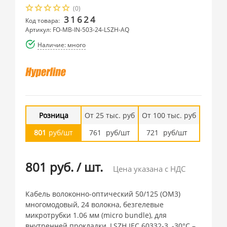
(0)
31624
Код товара:
Артикул: FO-MB-IN-503-24-LSZH-AQ
Наличие: много
Розница
От 25 тыс. руб
От 100 тыс. руб
801
руб/шт
761
руб/шт
721
руб/шт
801 руб.
/
шт.
Цена указана с НДС
Кабель волоконно-оптический 50/125 (OM3)
многомодовый, 24 волокна, безгелевые
микротрубки 1.06 мм (micro bundle), для
внутренней прокладки, LSZH IEC 60332-3, -30°C –