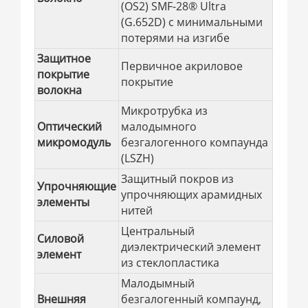
(OS2) SMF-28® Ultra
(G.652D) с минимальными
потерями на изгибе
Защитное
Первичное акриловое
покрытие
покрытие
волокна
Микротрубка из
Оптический
малодымного
микромодуль
безгалогенного компаунда
(LSZH)
Защитный покров из
Упрочняющие
упрочняющих арамидных
элементы
нитей
Центральный
Силовой
диэлектрический элемент
элемент
из стеклопластика
Малодымный
Внешняя
безгалогенный компаунд,