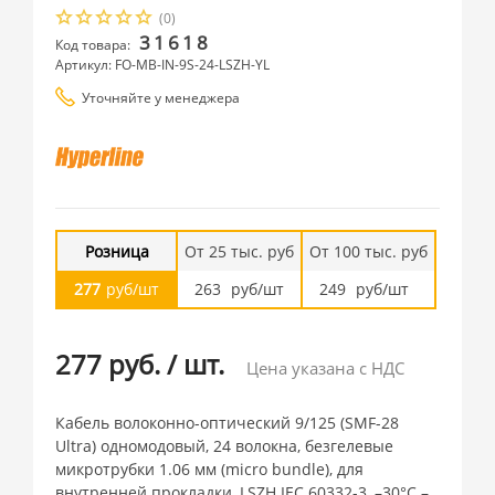
(0)
31618
Код товара:
Артикул: FO-MB-IN-9S-24-LSZH-YL
Уточняйте у менеджера
Розница
От 25 тыс. руб
От 100 тыс. руб
277
руб/шт
263
руб/шт
249
руб/шт
277 руб.
/
шт.
Цена указана с НДС
Кабель волоконно-оптический 9/125 (SMF-28
Ultra) одномодовый, 24 волокна, безгелевые
микротрубки 1.06 мм (micro bundle), для
внутренней прокладки, LSZH IEC 60332-3, –30°C –