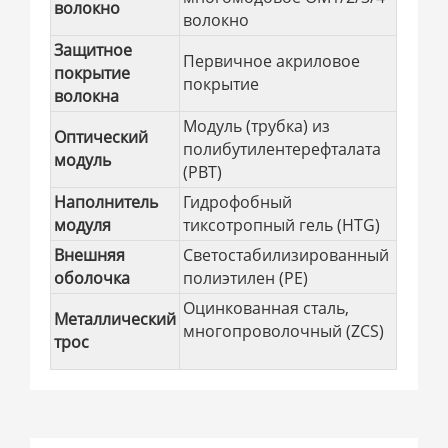
волокно
волокно
Защитное
Первичное акриловое
покрытие
покрытие
волокна
Модуль (трубка) из
Оптический
полибутилентерефталата
модуль
(PBT)
Наполнитель
Гидрофобный
модуля
тиксотропный гель (HTG)
Внешняя
Светостабилизированный
оболочка
полиэтилен (PE)
Оцинкованная сталь,
Металлический
многопроволочный (ZCS)
трос