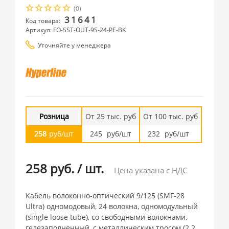
(0)
31641
Код товара:
Артикул: FO-SST-OUT-9S-24-PE-BK
Уточняйте у менеджера
Розница
От 25 тыс. руб
От 100 тыс. руб
258
руб/шт
245
руб/шт
232
руб/шт
258 руб.
/
шт.
Цена указана с НДС
Кабель волоконно-оптический 9/125 (SMF-28
Ultra) одномодовый, 24 волокна, одномодульный
(single loose tube), со свободными волокнами,
гелезаполненный, с металлическим тросом (2.2