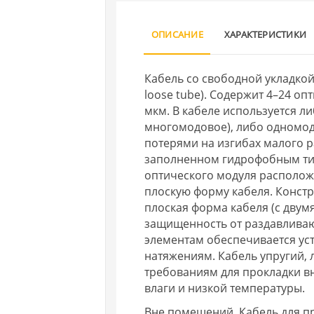
ОПИСАНИЕ
ХАРАКТЕРИСТИКИ
Кабель со свободной укладкой
loose tube). Содержит 4–24 о
мкм. В кабеле используется л
многомодовое), либо одномод
потерями на изгибах малого р
заполненном гидрофобным ти
оптического модуля располож
плоскую форму кабеля. Конст
плоская форма кабеля (с дву
защищенность от раздавливаю
элементам обеспечивается ус
натяжениям. Кабель упругий, 
требованиям для прокладки в
влаги и низкой температуры.
Вне помещений. Кабель для п