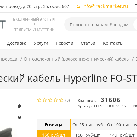
info@rackmarket.ru
ПН-
 проезд, д.20, стр. 35, офис 607
ВАШ ЛИЧНЫЙ ЭКСПЕРТ
В
ТЕЛЕКОМ ИНДУСТРИИ
Доставка
Услуги
Новости
Статьи
Контакты
 провода
Оптоволоконный (волоконно-оптический) кабель
ский кабель Hyperline FO-ST
31606
(0)
Код товара:
Артикул: FO-STF-OUT-9S-16-PE-B
Розница
От 25 тыс. руб
От 100 тыс. р
166
руб/шт
158
руб/шт
149
руб/шт