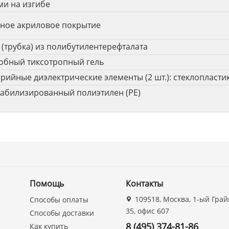
ми на изгибе
ное акриловое покрытие
 (трубка) из полибутилентерефталата
обный тиксотропный гель
ийные диэлектрические элементы (2 шт.): стеклопласти
табилизированный полиэтилен (PE)
Помощь
Контакты
109518, Москва, 1-ый Грай
Способы оплаты
35, офис 607
Способы доставки
8 (495) 374-81-86
Как купить