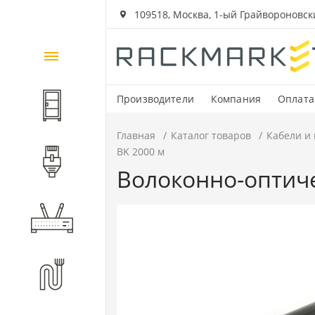
109518, Москва, 1-ый Грайвороновский
Каталог
товаров
Производители
Компания
Оплата
Шкафы и стойки
Главная
Каталог товаров
Кабели и
BK 2000 м
Компоненты СКС
Волоконно-оптиче
Активное оборудование
Волоконно-оптические
компоненты