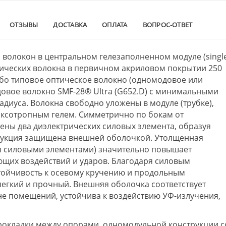
ОТЗЫВЫ
ДОСТАВКА
ОПЛАТА
ВОПРОС-ОТВЕТ
 волокон в центральном гелезаполненном модуле (singl
птических волокна в первичном акриловом покрытии 250
ибо типовое оптическое волокно (одномодовое или
овое волокно SMF-28® Ultra (G652.D) с минимальными
адиуса. Волокна свободно уложены в модуле (трубке),
ксотропным гелем. Симметрично по бокам от
ены два диэлектрических силовых элемента, образуя
рукция защищена внешней оболочкой. Утолщенная
мя силовыми элементами) значительно повышает
щих воздействий и ударов. Благодаря силовым
тойчивость к осевому кручению и продольным
легкий и прочный. Внешняя оболочка соответствует
не помещений, устойчива к воздействию УФ-излучения,
рокладки между опорами, одномодульной конструкции с