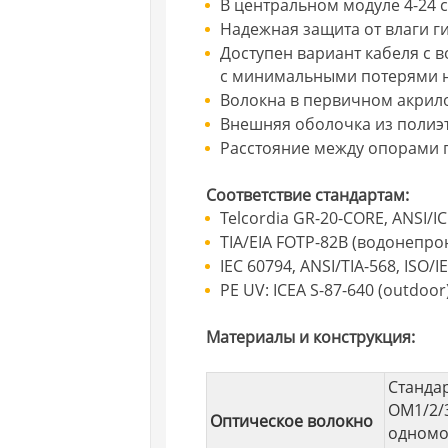
В центральном модуле 4-24 
Надежная защита от влаги 
Доступен вариант кабеля с 
с минимальными потерями н
Волокна в первичном акрил
Внешняя оболочка из полиэ
Расстояние между опорами п
Соответствие стандартам:
Telcordia GR-20-CORE, ANSI/I
TIA/EIA FOTP-82В (водонепр
IEC 60794, ANSI/TIA-568, ISO/I
PE UV: ICEA S-87-640 (outdoor
Материалы и конструкция:
Станда
OM1/2/3
Оптическое волокно
одномод