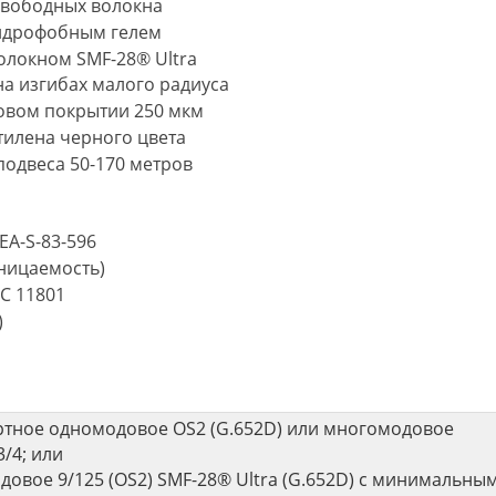
свободных волокна
гидрофобным гелем
волокном SMF-28® Ultra
а изгибах малого радиуса
овом покрытии 250 мкм
тилена черного цвета
одвеса 50-170 метров
CEA-S-83-596
оницаемость)
EC 11801
)
ртное одномодовое OS2 (G.652D) или многомодовое
/4; или
овое 9/125 (OS2) SMF-28® Ultra (G.652D) с минимальны