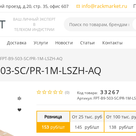
info@rackmarket.ru
ПН-
 проезд, д.20, стр. 35, офис 607
ВАШ ЛИЧНЫЙ ЭКСПЕРТ
В
ТЕЛЕКОМ ИНДУСТРИИ
Доставка
Услуги
Новости
Статьи
Контакты
 FPT-B9-503-SC/PR-1M-LSZH-AQ
-503-SC/PR-1M-LSZH-AQ
33267
(0)
Код товара:
Артикул: FPT-B9-503-SC/PR-1M-L
Розница
От 25 тыс. руб
От 100 тыс. р
153
руб/шт
145
руб/шт
138
руб/шт