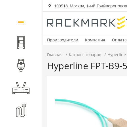
109518, Москва, 1-ый Грайвороновский
Каталог
товаров
Производители
Компания
Оплата
Шкафы и стойки
Главная
Каталог товаров
Hyperline
Hyperline FPT-B9
Компоненты СКС
Активное оборудование
Волоконно-оптические
компоненты