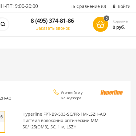
ПТ: 9:00-20:00
Сравнение
(0)
Войти
0
8 (495) 374-81-86
Корзина
0 руб.
Заказать звонок
Уточняйте у
менеджера
SZH-AQ
Hyperline FPT-B9-503-SC/PR-1M-LSZH-AQ
уб
Пигтейл волоконно-оптический MM
50/125(OM3), SC, 1 м, LSZH