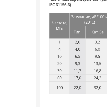
IEC 61156-6)
Затухание, дБ/100 
(20°C)
Частота,
МГц
Тип.
Кат. 5e
1
2,0
3,2
4
4,0
6,0
10
6,5
9,5
20
9,3
13,5
30
11,7
16,8
60
17,0
24,2
100
22,0
32,0