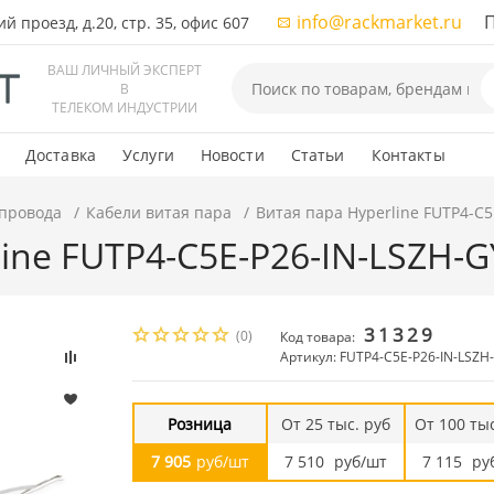
info@rackmarket.ru
ПН-
 проезд, д.20, стр. 35, офис 607
ВАШ ЛИЧНЫЙ ЭКСПЕРТ
В
ТЕЛЕКОМ ИНДУСТРИИ
Доставка
Услуги
Новости
Статьи
Контакты
 провода
Кабели витая пара
Витая пара Hyperline FUTP4-C5
ine FUTP4-C5E-P26-IN-LSZH-G
31329
(0)
Код товара:
Артикул: FUTP4-C5E-P26-IN-LSZH
Розница
От 25 тыс. руб
От 100 тыс
7 905
руб/шт
7 510
руб/шт
7 115
ру