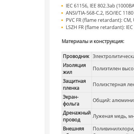
IEC 61156, IEE 802.3ab (1000B
ANSI/TIA-568-C.2, ISO/IEC 1180
PVC FR (flame retardant): CM,
LSZH FR (flame retardant): IEC
Материалы и конструкция:
Проводник
Электролитическ
Изоляция
Полиэтилен высо
жил
Защитная
Полиэстерная ле
пленка
Экран-
Общий: алюминиз
фольга
Дренажный
Луженая медь, м
провод
Внешняя
Поливинилхлорид