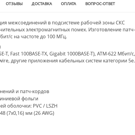
ОТЗЫВЫ
ДОСТАВКА
ОПЛАТА
ВОПРОС-ОТВЕТ
ция межсоединений в подсистеме рабочей зоны СКС
ачительных электромагнитных помех. Изготовление патч
бит/с на частоте до 100 МГц.
я
E-T, Fast 100BASE-TX, Gigabit 1000BASE-T), ATM-622 Мбит/с
ewire, другие приложения кабельных систем категории 5e
нений и патч-кордов
миниевой фольги
й оболочки: PVC / LSZH
8 (7х0,16) мм (26 AWG)