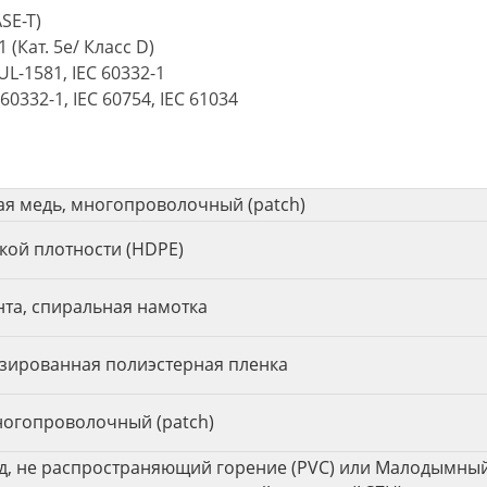
ASE-T)
1 (Кат. 5e/ Класс D)
 UL-1581, IEC 60332-1
 60332-1, IEC 60754, IEC 61034
ая медь, многопроволочный (patch)
кой плотности (HDPE)
нта, спиральная намотка
ированная полиэстерная пленка
ногопроволочный (patch)
, не распространяющий горение (PVC) или Малодымны