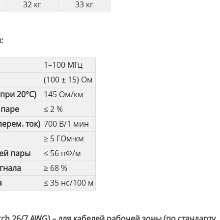
32 кг
33 кг
:
1–100 МГц
(100 ± 15) Ом
при 20°С)
145 Ом/км
 паре
≤ 2 %
ерем. ток)
700 В/1 мин
л
≥ 5 ГОм·км
чей пары
≤ 56 пФ/м
гнала
≥ 68 %
а
≤ 35 нс/100 м
ch 26/7 AWG) – для кабелей рабочей зоны (по стандарту