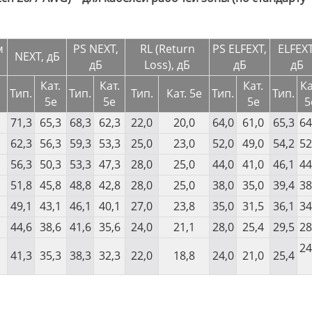
м
PS NEXT,
RL (Return
PS ELFEXT,
ELFEXT
NEXT, дБ
дБ
Loss), дБ
дБ
дБ
Кат.
Кат.
Кат.
Ка
Тип.
Тип.
Тип.
Кат. 5e
Тип.
Тип.
5e
5e
5e
5
71,3
65,3
68,3
62,3
22,0
20,0
64,0
61,0
65,3
64
62,3
56,3
59,3
53,3
25,0
23,0
52,0
49,0
54,2
52
56,3
50,3
53,3
47,3
28,0
25,0
44,0
41,0
46,1
44
51,8
45,8
48,8
42,8
28,0
25,0
38,0
35,0
39,4
38
49,1
43,1
46,1
40,1
27,0
23,8
35,0
31,5
36,1
34
44,6
38,6
41,6
35,6
24,0
21,1
28,0
25,4
29,5
28
24
41,3
35,3
38,3
32,3
22,0
18,8
24,0
21,0
25,4