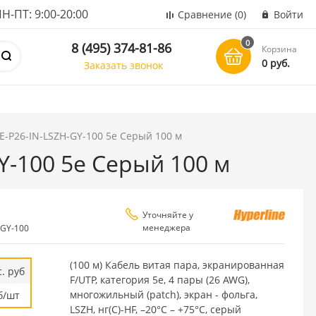
ПТ: 9:00-20:00
Сравнение
(0)
Войти
0
8 (495) 374-81-86
Корзина
0 руб.
Заказать звонок
E-P26-IN-LSZH-GY-100 5e Серый 100 м
Y-100 5e Серый 100 м
Уточняйте у
менеджера
-GY-100
(100 м) Кабель витая пара, экранированная
. руб
F/UTP, категория 5e, 4 пары (26 AWG),
многожильный (patch), экран - фольга,
б/шт
LSZH, нг(С)-HF, –20°C – +75°C, серый