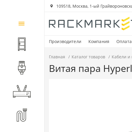
109518, Москва, 1-ый Грайвороновский
Каталог
товаров
Производители
Компания
Оплата
Шкафы и стойки
Главная
Каталог товаров
Кабели и
Витая пара Hyperl
Компоненты СКС
Активное оборудование
Волоконно-оптические
компоненты