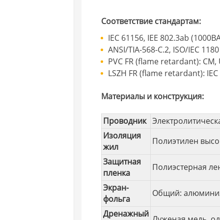
Соответствие стандартам:
IEC 61156, IEE 802.3ab (1000B
ANSI/TIA-568-C.2, ISO/IEC 1180
PVC FR (flame retardant): CM,
LSZH FR (flame retardant): IEC
Материалы и конструкция:
Проводник
Электролитическ
Изоляция
Полиэтилен высо
жил
Защитная
Полиэстерная ле
пленка
Экран-
Общий: алюминиз
фольга
Дренажный
Луженая медь, 