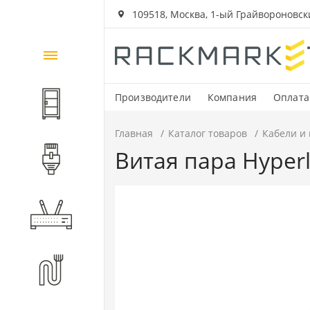
109518, Москва, 1-ый Грайвороновский
Каталог
товаров
Производители
Компания
Оплата
Шкафы и стойки
Главная
Каталог товаров
Кабели и
Витая пара Hyper
Компоненты СКС
Активное оборудование
Волоконно-оптические
компоненты