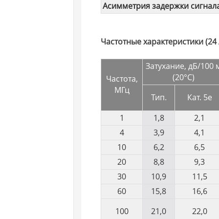
Асимметрия задержки сигнал
Частотные характеристики (24
Затухание, дБ/100 
(20°C)
Частота,
МГц
Тип.
Кат. 5e
1
1,8
2,1
4
3,9
4,1
10
6,2
6,5
20
8,8
9,3
30
10,9
11,5
60
15,8
16,6
100
21,0
22,0