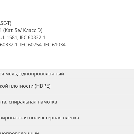
ASE-T)
1 (Кат. 5e/ Класс D)
 UL-1581, IEC 60332-1
 60332-1, IEC 60754, IEC 61034
ая медь, однопроволочный
кой плотности (HDPE)
нта, спиральная намотка
ированная полиэстерная пленка
однопроволочный