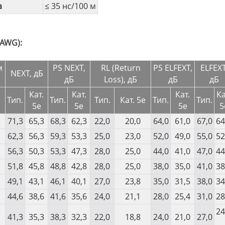
а
≤ 35 нс/100 м
 AWG):
м
PS NEXT,
RL (Return
PS ELFEXT,
ELFEXT
NEXT, дБ
дБ
Loss), дБ
дБ
дБ
Кат.
Кат.
Кат.
Ка
Тип.
Тип.
Тип.
Кат. 5e
Тип.
Тип.
5e
5e
5e
5
71,3
65,3
68,3
62,3
22,0
20,0
64,0
61,0
67,0
64
62,3
56,3
59,3
53,3
25,0
23,0
52,0
49,0
55,0
52
56,3
50,3
53,3
47,3
28,0
25,0
44,0
41,0
47,0
44
51,8
45,8
48,8
42,8
28,0
25,0
38,0
35,0
41,0
38
49,1
43,1
46,1
40,1
27,0
23,8
35,0
31,5
38,0
34
44,6
38,6
41,6
35,6
24,0
21,1
28,0
25,4
31,0
28
24
41,3
35,3
38,3
32,3
22,0
18,8
24,0
21,0
27,0