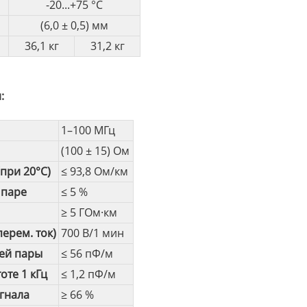
-20...+75 °С
(6,0 ± 0,5) мм
36,1 кг
31,2 кг
:
1–100 МГц
(100 ± 15) Ом
при 20°С)
≤ 93,8 Ом/км
 паре
≤ 5 %
л
≥ 5 ГОм·км
ерем. ток)
700 В/1 мин
чей пары
≤ 56 пФ/м
оте 1 кГц
≤ 1,2 пФ/м
гнала
≥ 66 %