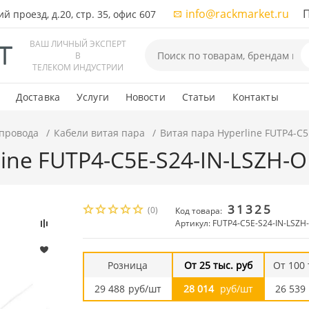
info@rackmarket.ru
ПН-
 проезд, д.20, стр. 35, офис 607
ВАШ ЛИЧНЫЙ ЭКСПЕРТ
В
ТЕЛЕКОМ ИНДУСТРИИ
Доставка
Услуги
Новости
Статьи
Контакты
 провода
Кабели витая пара
Витая пара Hyperline FUTP4-C
line FUTP4-C5E-S24-IN-LSZH-
31325
(0)
Код товара:
Артикул: FUTP4-C5E-S24-IN-LSZH
Розница
От 25 тыс. руб
От 100 
29 488
руб/шт
28 014
руб/шт
26 539