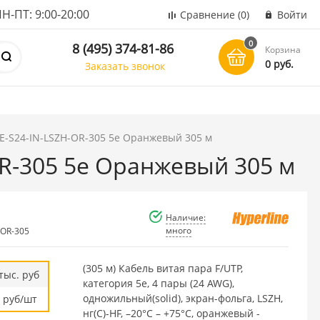
ПТ: 9:00-20:00
Сравнение
(0)
Войти
0
8 (495) 374-81-86
Корзина
0 руб.
Заказать звонок
5E-S24-IN-LSZH-OR-305 5e Оранжевый 305 м
OR-305 5e Оранжевый 305 м
Наличие:
много
-OR-305
(305 м) Кабель витая пара F/UTP,
тыс. руб
категория 5e, 4 пары (24 AWG),
одножильный(solid), экран-фольга, LSZH,
руб/шт
нг(С)-HF, –20°C – +75°C, оранжевый -