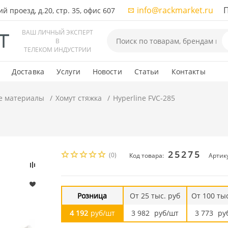
info@rackmarket.ru
ПН-
 проезд, д.20, стр. 35, офис 607
ВАШ ЛИЧНЫЙ ЭКСПЕРТ
В
ТЕЛЕКОМ ИНДУСТРИИ
Доставка
Услуги
Новости
Статьи
Контакты
е материалы
Хомут стяжка
Hyperline FVC-285
25275
(0)
Код товара:
Артику
Розница
От 25 тыс. руб
От 100 тыс
4 192
руб/шт
3 982
руб/шт
3 773
ру