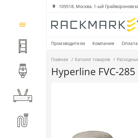
109518, Москва, 1-ый Грайвороновский
Каталог
товаров
Производители
Компания
Оплата
Шкафы и стойки
Главная
Каталог товаров
Расходны
Hyperline FVC-285
Компоненты СКС
Активное оборудование
Волоконно-оптические
компоненты