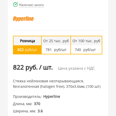
Наличие: много
Розница
От 25 тыс. руб
От 100 тыс. руб
822
руб/шт
781
руб/шт
740
руб/шт
822 руб.
/
шт.
Цена указана с НДС
Стяжка нейлоновая неоткрывающаяся,
безгалогенная (halogen free), 370x3.6мм, (100 шт)
Производитель
Hyperline
Длина, мм
370
Ширина, мм
3.6