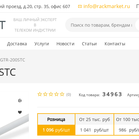
info@rackmarket.ru
ПН-
 проезд, д.20, стр. 35, офис 607
ВАШ ЛИЧНЫЙ ЭКСПЕРТ
В
ТЕЛЕКОМ ИНДУСТРИИ
Доставка
Услуги
Новости
Статьи
Контакты
 GTR-200STC
0STC
34963
(0)
Код товара:
Артик
Розница
От 25 тыс. руб
От 100 тыс
1 096
руб/шт
1 041
руб/шт
986
руб/