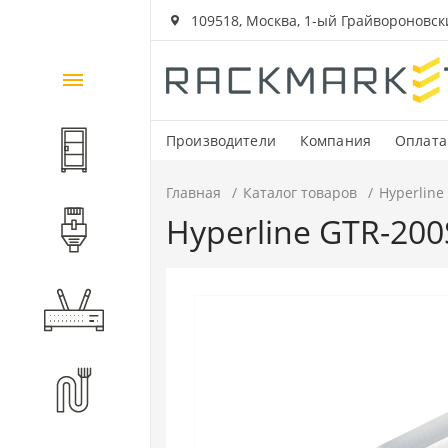
109518, Москва, 1-ый Грайвороновский
Каталог
товаров
Производители
Компания
Оплата
Шкафы и стойки
Главная
Каталог товаров
Hyperline
Hyperline GTR-20
Компоненты СКС
Активное оборудование
Волоконно-оптические
компоненты