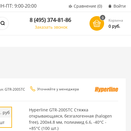
ПТ: 9:00-20:00
Сравнение
(0)
Войти
0
8 (495) 374-81-86
Корзина
0 руб.
Заказать звонок
Уточняйте у менеджера
ул: GTR-200STC
Hyperline GTR-200STC Стяжка
. руб
открывающаяся, безгалогенная (halogen
free), 200x4.8 мм, полиамид 6.6, -40°C -
шт
+85°C (100 шт.)