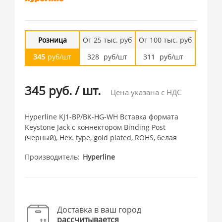
Розница
От 25 тыс. руб
От 100 тыс. руб
345
руб/шт
328
руб/шт
311
руб/шт
345 руб.
/
шт.
Цена указана с НДС
Hyperline KJ1-BP/BK-HG-WH Вставка формата
Keystone Jack с коннектором Binding Post
(черный), Hex. type, gold plated, ROHS, белая
Производитель
Hyperline
Доставка в ваш город
рассчитывается