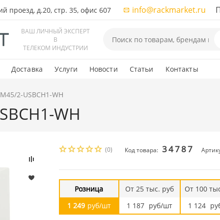
info@rackmarket.ru
ПН-
 проезд, д.20, стр. 35, офис 607
ВАШ ЛИЧНЫЙ ЭКСПЕРТ
В
ТЕЛЕКОМ ИНДУСТРИИ
Доставка
Услуги
Новости
Статьи
Контакты
e M45/2-USBCH1-WH
-USBCH1-WH
34787
(0)
Код товара:
Артик
Розница
От 25 тыс. руб
От 100 тыс
1 249
руб/шт
1 187
руб/шт
1 124
ру