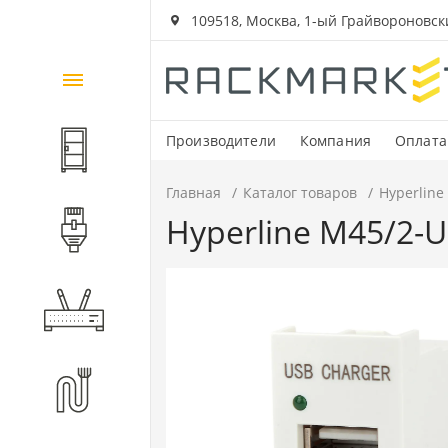
109518, Москва, 1-ый Грайвороновский
Каталог
товаров
Производители
Компания
Оплата
Шкафы и стойки
Главная
Каталог товаров
Hyperlin
Hyperline M45/2
Компоненты СКС
Активное оборудование
Волоконно-оптические
компоненты