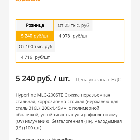
Розница
От 25 тыс. руб
5 240
руб/шт
4 978
руб/шт
От 100 тыс. руб
4 716
руб/шт
5 240 руб.
/
шт.
Цена указана с НДС
Hyperline MLG-200STE Стяжка неразъемная
стальная, коррозионно-стойкая (нержавеющая
сталь 316L), 200х4.45мм, с полимерной
оболочкой, устойчивость к ультрафиолетовому
(UV) излучению, безгалогенная (HF), малодымная
(LS) (100 шт)
Производитель
Hyperline