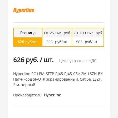
Розница
От 25 тыс. руб
От 100 тыс. руб
626
руб/шт
595
руб/шт
563
руб/шт
626 руб.
/
шт.
Цена указана с НДС
Hyperline PC-LPM-SFTP-RJ45-RJ45-C5e-2M-LSZH-BK
Патч-корд SF/UTP, экранированный, Cat.5e, LSZH,
2 м, черный
Производитель
Hyperline