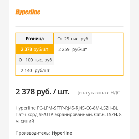
Розница
От 25 тыс. руб
2 378
руб/шт
2 259
руб/шт
От 100 тыс. руб
2 140
руб/шт
2 378 руб.
/
шт.
Цена указана с НДС
Hyperline PC-LPM-SFTP-RJ45-RJ45-C6-8M-LSZH-BL
Патч-корд SF/UTP, экранированный, Cat.6, LSZH, 8
м, синий
Производитель
Hyperline