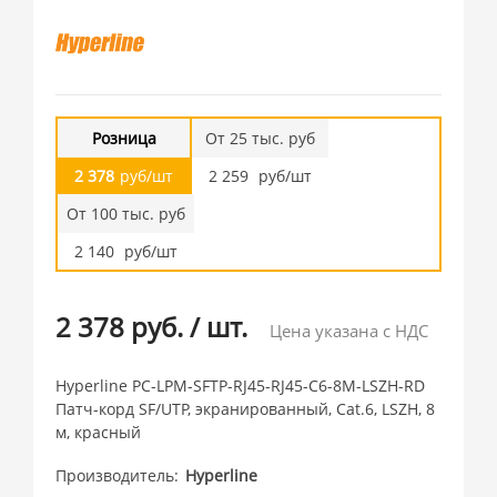
Розница
От 25 тыс. руб
2 378
руб/шт
2 259
руб/шт
От 100 тыс. руб
2 140
руб/шт
2 378 руб.
/
шт.
Цена указана с НДС
Hyperline PC-LPM-SFTP-RJ45-RJ45-C6-8M-LSZH-RD
Патч-корд SF/UTP, экранированный, Cat.6, LSZH, 8
м, красный
Производитель
Hyperline