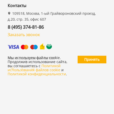
Контакты
109518, Москва, 1-ый Грайвороновский проезд,
д.20, стр. 35, офис 607
8 (495) 374-81-86
Заказать звонок
Мы в социальных сетях
Мы используем файлы cookie.
Принять
Продолжив использование сайта,
вы соглашаетесь с
Политикой
использования файлов cookie
и
Политикой конфиденциальности
.
©
ООО "19 ДЮЙМОВ"
,
2026
Политика конфиденциальности
Согласие на обработку персональных данных