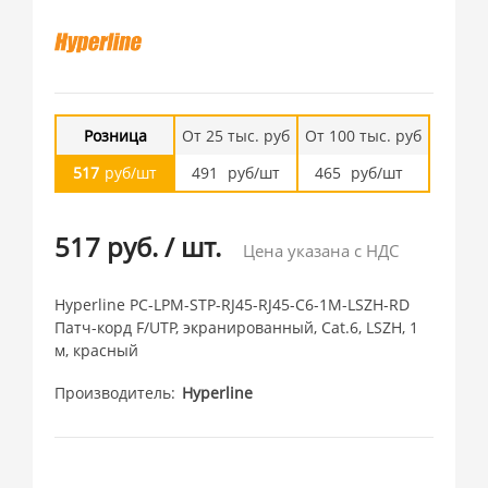
Розница
От 25 тыс. руб
От 100 тыс. руб
517
руб/шт
491
руб/шт
465
руб/шт
517 руб.
/
шт.
Цена указана с НДС
Hyperline PC-LPM-STP-RJ45-RJ45-C6-1M-LSZH-RD
Патч-корд F/UTP, экранированный, Cat.6, LSZH, 1
м, красный
Производитель
Hyperline