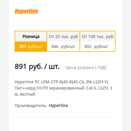
Розница
От 25 тыс. руб
От 100 тыс. руб
891
руб/шт
846
руб/шт
802
руб/шт
891 руб.
/
шт.
Цена указана с НДС
Hyperline PC-LPM-STP-RJ45-RJ45-C6-3M-LSZH-YL
Патч-корд F/UTP, экранированный, Cat.6, LSZH, 3
м, желтый
Производитель
Hyperline