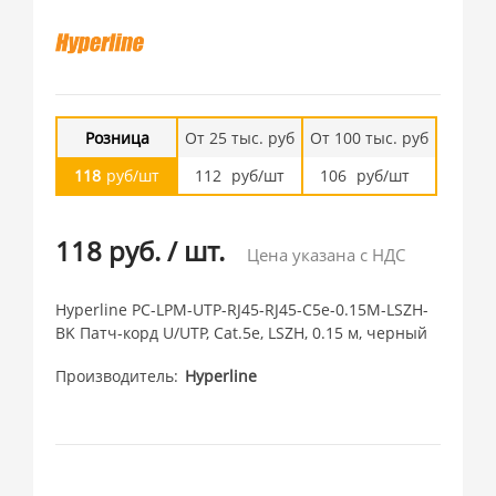
Розница
От 25 тыс. руб
От 100 тыс. руб
118
руб/шт
112
руб/шт
106
руб/шт
118 руб.
/
шт.
Цена указана с НДС
Hyperline PC-LPM-UTP-RJ45-RJ45-C5e-0.15M-LSZH-
BK Патч-корд U/UTP, Cat.5е, LSZH, 0.15 м, черный
Производитель
Hyperline