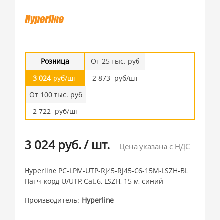
Розница
От 25 тыс. руб
3 024
руб/шт
2 873
руб/шт
От 100 тыс. руб
2 722
руб/шт
3 024 руб.
/
шт.
Цена указана с НДС
Hyperline PC-LPM-UTP-RJ45-RJ45-C6-15M-LSZH-BL
Патч-корд U/UTP, Cat.6, LSZH, 15 м, синий
Производитель
Hyperline