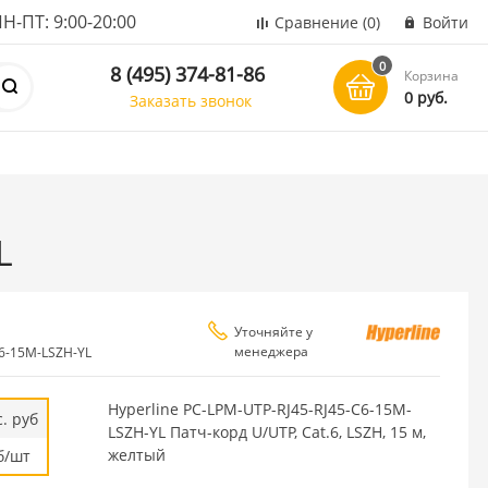
ПТ: 9:00-20:00
Сравнение
(0)
Войти
0
8 (495) 374-81-86
Корзина
0 руб.
Заказать звонок
L
Уточняйте у
менеджера
C6-15M-LSZH-YL
Hyperline PC-LPM-UTP-RJ45-RJ45-C6-15M-
. руб
LSZH-YL Патч-корд U/UTP, Cat.6, LSZH, 15 м,
желтый
б/шт