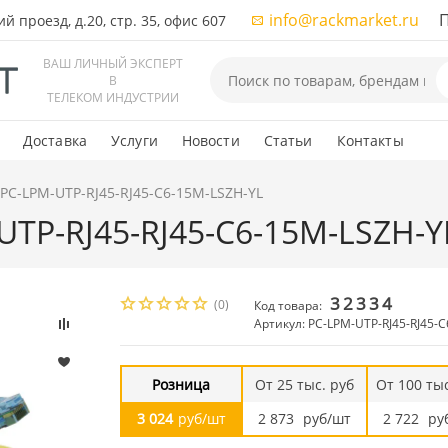
info@rackmarket.ru
ПН-
 проезд, д.20, стр. 35, офис 607
ВАШ ЛИЧНЫЙ ЭКСПЕРТ
В
ТЕЛЕКОМ ИНДУСТРИИ
Доставка
Услуги
Новости
Статьи
Контакты
 PC-LPM-UTP-RJ45-RJ45-C6-15M-LSZH-YL
UTP-RJ45-RJ45-C6-15M-LSZH-Y
32334
(0)
Код товара:
Артикул: PC-LPM-UTP-RJ45-RJ45-
Розница
От 25 тыс. руб
От 100 тыс
3 024
руб/шт
2 873
руб/шт
2 722
ру