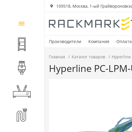
109518, Москва, 1-ый Грайвороновский
Каталог
товаров
Производители
Компания
Оплата
Шкафы и стойки
Главная
Каталог товаров
Hyperline
Hyperline PC-LPM-
Компоненты СКС
Активное оборудование
Волоконно-оптические
компоненты