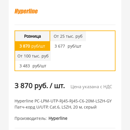
Розница
От 25 тыс. руб
3 870
руб/шт
3 677
руб/шт
От 100 тыс. руб
3 483
руб/шт
3 870 руб.
/
шт.
Цена указана с НДС
Hyperline PC-LPM-UTP-RJ45-RJ45-C6-20M-LSZH-GY
Патч-корд U/UTP, Cat.6, LSZH, 20 м, серый
Производитель
Hyperline