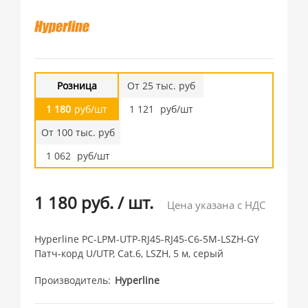
Розница
От 25 тыс. руб
1 180
руб/шт
1 121
руб/шт
От 100 тыс. руб
1 062
руб/шт
1 180 руб.
/
шт.
Цена указана с НДС
Hyperline PC-LPM-UTP-RJ45-RJ45-C6-5M-LSZH-GY
Патч-корд U/UTP, Cat.6, LSZH, 5 м, серый
Производитель
Hyperline