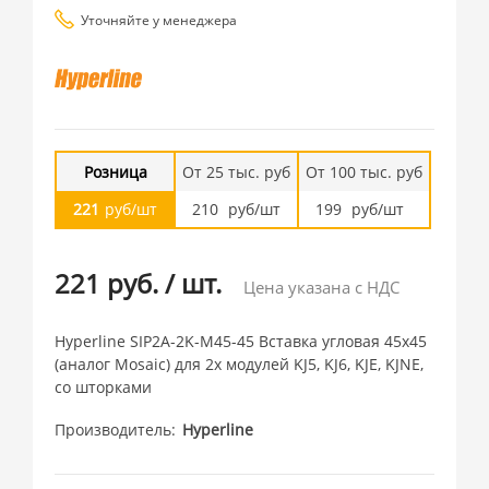
Уточняйте у менеджера
Розница
От 25 тыс. руб
От 100 тыс. руб
221
руб/шт
210
руб/шт
199
руб/шт
221 руб.
/
шт.
Цена указана с НДС
Hyperline SIP2A-2K-M45-45 Вставка угловая 45x45
(аналог Mosaic) для 2х модулей KJ5, KJ6, KJE, KJNE,
со шторками
Производитель
Hyperline