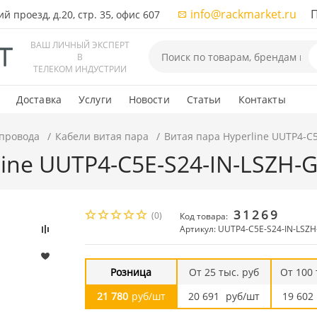
info@rackmarket.ru
ПН-
 проезд, д.20, стр. 35, офис 607
ВАШ ЛИЧНЫЙ ЭКСПЕРТ
В
ТЕЛЕКОМ ИНДУСТРИИ
Доставка
Услуги
Новости
Статьи
Контакты
 провода
Кабели витая пара
Витая пара Hyperline UUTP4-C
line UUTP4-C5E-S24-IN-LSZH-
31269
(0)
Код товара:
Артикул: UUTP4-C5E-S24-IN-LSZ
Розница
От 25 тыс. руб
От 100 
21 780
руб/шт
20 691
руб/шт
19 602