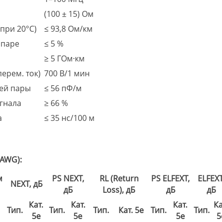
(100 ± 15) Ом
при 20°С)
≤ 93,8 Ом/км
 паре
≤ 5 %
л
≥ 5 ГОм·км
ерем. ток)
700 В/1 мин
чей пары
≤ 56 пФ/м
гнала
≥ 66 %
а
≤ 35 нс/100 м
 AWG):
м
PS NEXT,
RL (Return
PS ELFEXT,
ELFEXT
NEXT, дБ
дБ
Loss), дБ
дБ
дБ
Кат.
Кат.
Кат.
Ка
Тип.
Тип.
Тип.
Кат. 5e
Тип.
Тип.
5e
5e
5e
5