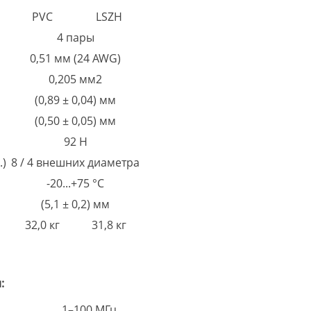
PVC
LSZH
4 пары
0,51 мм (24 AWG)
0,205 мм2
(0,89 ± 0,04) мм
(0,50 ± 0,05) мм
92 Н
.)
8 / 4 внешних диаметра
-20...+75 °С
(5,1 ± 0,2) мм
32,0 кг
31,8 кг
:
1–100 МГц