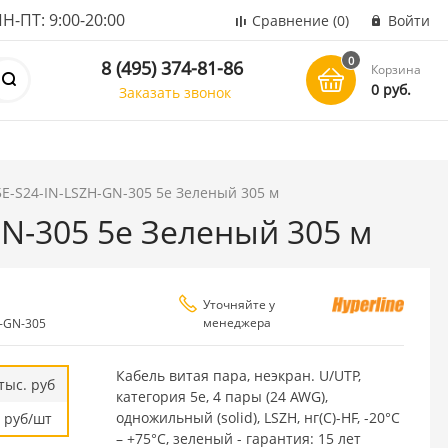
ПТ: 9:00-20:00
Сравнение
(0)
Войти
0
8 (495) 374-81-86
Корзина
0 руб.
Заказать звонок
5E-S24-IN-LSZH-GN-305 5e Зеленый 305 м
GN-305 5e Зеленый 305 м
Уточняйте у
менеджера
H-GN-305
Кабель витая пара, неэкран. U/UTP,
тыс. руб
категория 5e, 4 пары (24 AWG),
одножильный (solid), LSZH, нг(С)-HF, -20°C
руб/шт
– +75°C, зеленый - гарантия: 15 лет