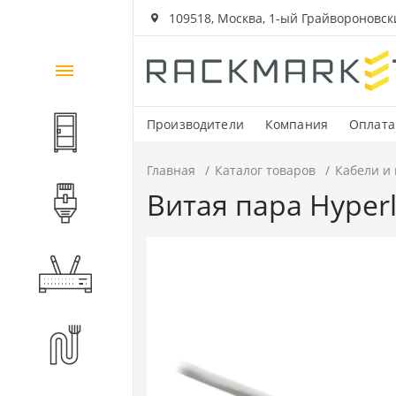
109518, Москва, 1-ый Грайвороновский
Каталог
товаров
Производители
Компания
Оплата
Шкафы и стойки
Главная
Каталог товаров
Кабели и
Витая пара Hyper
Компоненты СКС
Активное оборудование
Волоконно-оптические
компоненты