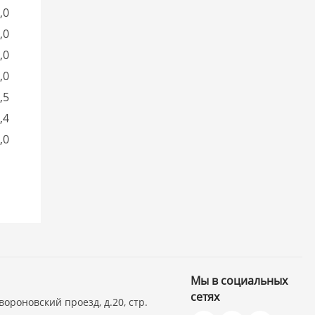
,0
,0
,0
,0
,5
,4
,0
Мы в социальных
сетях
вороновский проезд, д.20, стр.