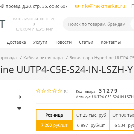
info@rackmarket.ru
ПН-
 проезд, д.20, стр. 35, офис 607
ВАШ ЛИЧНЫЙ ЭКСПЕРТ
В
ТЕЛЕКОМ ИНДУСТРИИ
Доставка
Услуги
Новости
Статьи
Контакты
 провода
Кабели витая пара
Витая пара Hyperline UUTP4-C5
ine UUTP4-C5E-S24-IN-LSZH-Y
31279
(0)
Код товара:
Артикул: UUTP4-C5E-S24-IN-LSZH
Розница
От 25 тыс. руб
От 100 тыс
7 260
руб/шт
6 897
руб/шт
6 534
ру