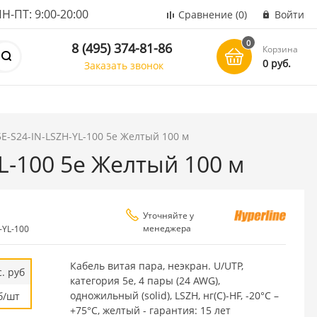
ПТ: 9:00-20:00
Сравнение
(0)
Войти
0
8 (495) 374-81-86
Корзина
0 руб.
Заказать звонок
E-S24-IN-LSZH-YL-100 5e Желтый 100 м
L-100 5e Желтый 100 м
Уточняйте у
менеджера
-YL-100
Кабель витая пара, неэкран. U/UTP,
. руб
категория 5e, 4 пары (24 AWG),
одножильный (solid), LSZH, нг(С)-HF, -20°C –
б/шт
+75°C, желтый - гарантия: 15 лет