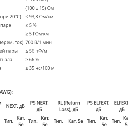
(100 ± 15) Ом
при 20°С)
≤ 93,8 Ом/км
 паре
≤ 5 %
л
≥ 5 ГОм·км
ерем. ток)
700 В/1 мин
чей пары
≤ 56 пФ/м
гнала
≥ 66 %
а
≤ 35 нс/100 м
 AWG):
м
PS NEXT,
RL (Return
PS ELFEXT,
ELFEXT
NEXT, дБ
дБ
Loss), дБ
дБ
дБ
Кат.
Кат.
Кат.
Ка
Тип.
Тип.
Тип.
Кат. 5e
Тип.
Тип.
5e
5e
5e
5