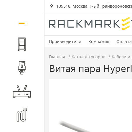
109518, Москва, 1-ый Грайвороновский
Каталог
товаров
Производители
Компания
Оплата
Шкафы и стойки
Главная
Каталог товаров
Кабели и
Витая пара Hyperl
Компоненты СКС
Активное оборудование
Волоконно-оптические
компоненты