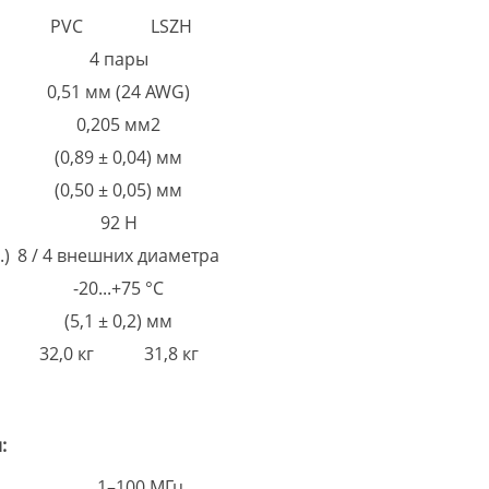
PVC
LSZH
4 пары
0,51 мм (24 AWG)
0,205 мм2
(0,89 ± 0,04) мм
(0,50 ± 0,05) мм
92 Н
.)
8 / 4 внешних диаметра
-20...+75 °С
(5,1 ± 0,2) мм
32,0 кг
31,8 кг
:
1–100 МГц