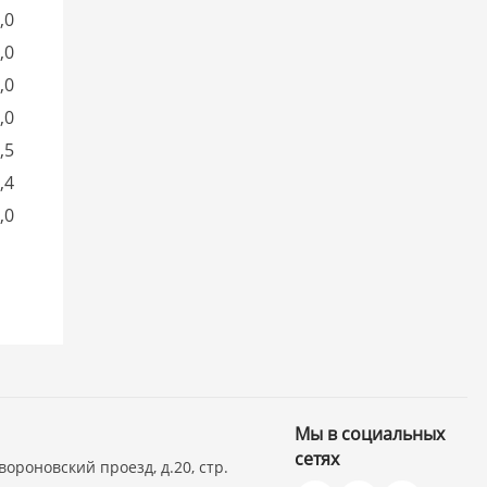
,0
,0
,0
,0
,5
,4
,0
Мы в социальных
сетях
вороновский проезд, д.20, стр.