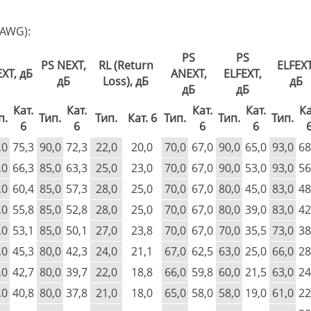
 AWG):
PS
PS
PS NEXT,
RL (Return
ELFEXT
XT, дБ
ANEXT,
ELFEXT,
дБ
Loss), дБ
дБ
дБ
дБ
Кат.
Кат.
Кат.
Кат.
Ка
п.
Тип.
Тип.
Кат. 6
Тип.
Тип.
Тип.
6
6
6
6
,0
75,3
90,0
72,3
22,0
20,0
70,0
67,0
90,0
65,0
93,0
68
,0
66,3
85,0
63,3
25,0
23,0
70,0
67,0
90,0
53,0
93,0
56
,0
60,4
85,0
57,3
28,0
25,0
70,0
67,0
80,0
45,0
83,0
48
,0
55,8
85,0
52,8
28,0
25,0
70,0
67,0
80,0
39,0
83,0
42
,0
53,1
85,0
50,1
27,0
23,8
70,0
67,0
70,0
35,5
73,0
38
,0
45,3
80,0
42,3
24,0
21,1
67,0
62,5
63,0
25,0
66,0
28
,0
42,7
80,0
39,7
22,0
18,8
66,0
59,8
60,0
21,5
63,0
24
,0
40,8
80,0
37,8
21,0
18,0
65,0
58,0
58,0
19,0
61,0
22