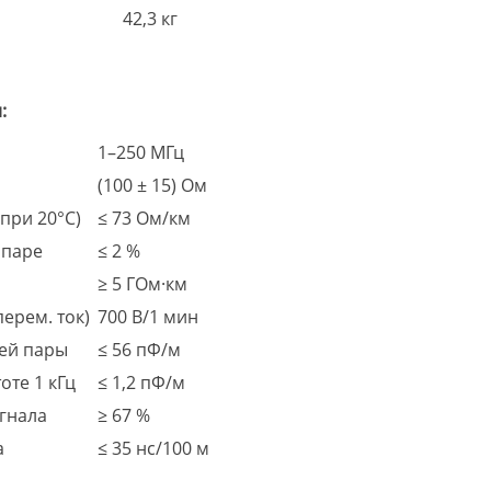
42,3 кг
:
1–250 МГц
(100 ± 15) Ом
при 20°С)
≤ 73 Ом/км
 паре
≤ 2 %
л
≥ 5 ГОм·км
ерем. ток)
700 В/1 мин
чей пары
≤ 56 пФ/м
оте 1 кГц
≤ 1,2 пФ/м
гнала
≥ 67 %
а
≤ 35 нс/100 м