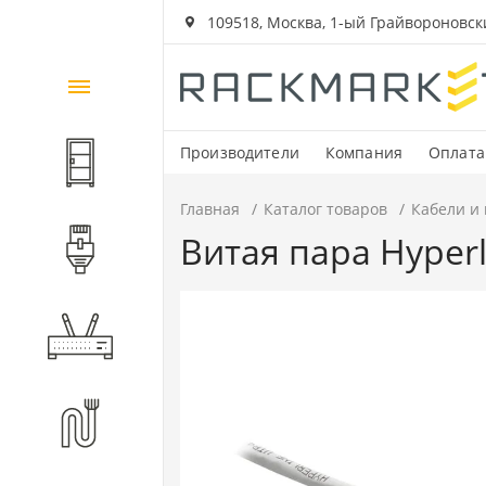
109518, Москва, 1-ый Грайвороновский
Каталог
товаров
Производители
Компания
Оплата
Шкафы и стойки
Главная
Каталог товаров
Кабели и
Витая пара Hyperl
Компоненты СКС
Активное оборудование
Волоконно-оптические
компоненты