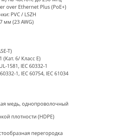
 over Ethernet Plus (PoE+)
ки: PVC / LSZH
7 мм (23 AWG)
ASE-T)
 (Кат. 6/ Класс E)
 UL-1581, IEC 60332-1
 60332-1, IEC 60754, IEC 61034
кая медь, однопроволочный
кой плотности (HDPE)
стообразная перегородка