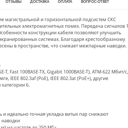
ОТЗЫВЫ
ДОСТАВКА
ОПЛАТА
ВОПРОС-ОТВЕТ
е магистральной и горизонтальной подсистем СКС
чительных электромагнитных помех. Передача сигналов 
. Особенности конструкции кабеля позволяют улучшить
еэкранированных системах. Благодаря крестообразному
есены в пространстве, что снижает межпарные наводки.
я
E-T, Fast 100BASE-TX, Gigabit 1000BASE-T), ATM-622 Мбит/с
re, IEEE 802.3af (PoE), IEEE 802.3at (PoE+), другие
 категории 6.
 и идеально точная укладка витых пар снижают
 наводки
 м) на частоте до 250 МГц