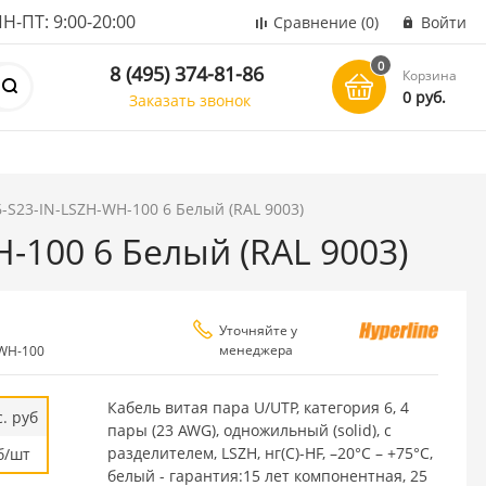
ПТ: 9:00-20:00
Сравнение
(0)
Войти
0
8 (495) 374-81-86
Корзина
0 руб.
Заказать звонок
-S23-IN-LSZH-WH-100 6 Белый (RAL 9003)
-100 6 Белый (RAL 9003)
Уточняйте у
менеджера
-WH-100
Кабель витая пара U/UTP, категория 6, 4
. руб
пары (23 AWG), одножильный (solid), с
разделителем, LSZH, нг(С)-HF, –20°C – +75°C,
б/шт
белый - гарантия:15 лет компонентная, 25