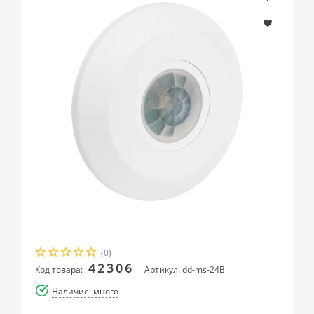
(0)
42306
Код товара:
Артикул: dd-ms-24B
Наличие: много