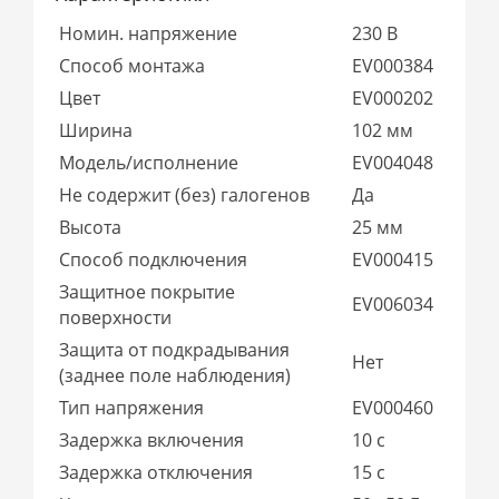
Номин. напряжение
230 В
Способ монтажа
EV000384
Цвет
EV000202
Ширина
102 мм
Модель/исполнение
EV004048
Не содержит (без) галогенов
Да
Высота
25 мм
Способ подключения
EV000415
Защитное покрытие
EV006034
поверхности
Защита от подкрадывания
Нет
(заднее поле наблюдения)
Тип напряжения
EV000460
Задержка включения
10 с
Задержка отключения
15 с