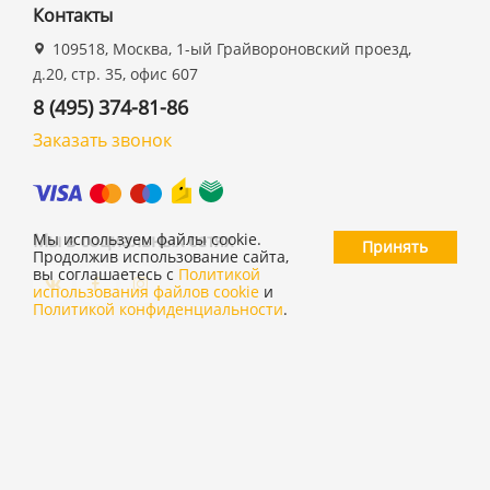
Контакты
109518, Москва, 1-ый Грайвороновский проезд,
д.20, стр. 35, офис 607
8 (495) 374-81-86
Заказать звонок
Мы в социальных сетях
Мы используем файлы cookie.
Принять
Продолжив использование сайта,
вы соглашаетесь с
Политикой
использования файлов cookie
и
Политикой конфиденциальности
.
©
ООО "19 ДЮЙМОВ"
,
2026
Политика конфиденциальности
Согласие на обработку персональных данных