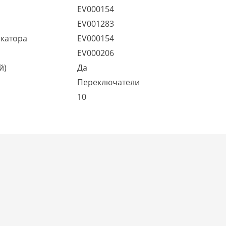
EV000154
EV001283
икатора
EV000154
EV000206
й)
Да
Переключатели
10