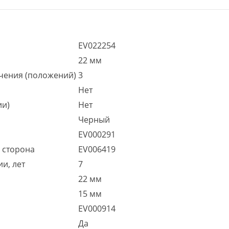
EV022254
22 мм
чения (положений)
3
Нет
ии)
Нет
Черный
EV000291
я сторона
EV006419
и, лет
7
22 мм
15 мм
EV000914
Да