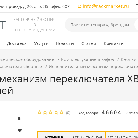
info@rackmarket.ru
ПН-
 проезд, д.20, стр. 35, офис 607
ВАШ ЛИЧНЫЙ ЭКСПЕРТ
В
ТЕЛЕКОМ ИНДУСТРИИ
Доставка
Услуги
Новости
Статьи
Контакты
ехническое оборудование
Комплектующие шкафов
Кнопки,
ключатели сборные
Исполнительный механизм переключателя
механизм переключателя ХB4
ией
46604
(0)
Код товара:
Артик
Розница
От 25 тыс. руб
От 100 тыс. р