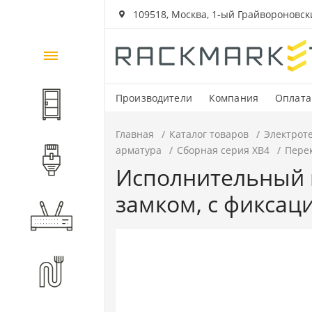
109518, Москва, 1-ый Грайвороновский
Каталог
товаров
Производители
Компания
Оплата
Шкафы и стойки
Главная
Каталог товаров
Электрот
арматура
Сборная серия XB4
Пере
Компоненты СКС
Исполнительный 
замком, с фиксац
Активное оборудование
Волоконно-оптические
компоненты