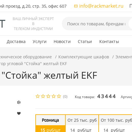
info@rackmarket.ru
ПН-
 проезд, д.20, стр. 35, офис 607
ВАШ ЛИЧНЫЙ ЭКСПЕРТ
В
ТЕЛЕКОМ ИНДУСТРИИ
Доставка
Услуги
Новости
Статьи
Контакты
ехническое оборудование
Комплектующие шкафов
Элемен
ор угловой "Стойка" желтый EKF
 "Стойка" желтый EKF
43444
(0)
Код товара:
Артику
Розница
От 25 тыс. руб
От 100 тыс. ру
15
руб/шт
14
руб/шт
14
руб/шт