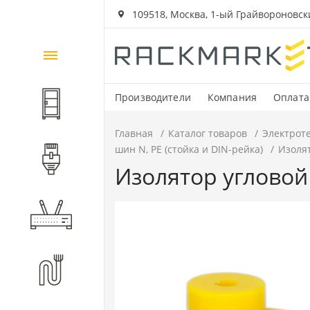
109518, Москва, 1-ый Грайвороновский
Каталог
товаров
Производители
Компания
Оплата
Шкафы и стойки
Главная
Каталог товаров
Электрот
шин N, PE (стойка и DIN-рейка)
Изолят
Компоненты СКС
Изолятор угловой
Активное оборудование
Волоконно-оптические
компоненты