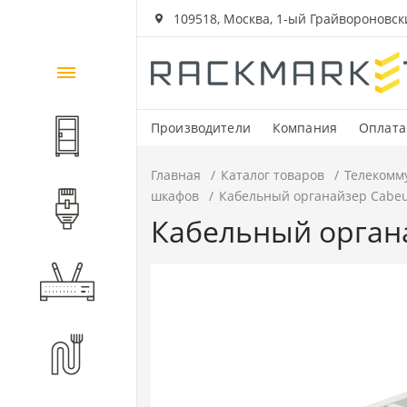
109518, Москва, 1-ый Грайвороновский
Каталог
товаров
Производители
Компания
Оплата
Шкафы и стойки
Главная
Каталог товаров
Телекомм
шкафов
Кабельный органайзер Cabeu
Компоненты СКС
Кабельный органа
Активное оборудование
Волоконно-оптические
компоненты