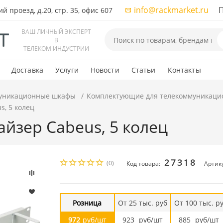
info@rackmarket.ru
ПН-
 проезд, д.20, стр. 35, офис 607
ВАШ ЛИЧНЫЙ ЭКСПЕРТ
В
ТЕЛЕКОМ ИНДУСТРИИ
Доставка
Услуги
Новости
Статьи
Контакты
уникационные шкафы
Комплектующие для телекоммуникаци
s, 5 колец
йзер Cabeus, 5 колец
27318
(0)
Код товара:
Артик
Розница
От 25 тыс. руб
От 100 тыс. р
972
руб/шт
923
руб/шт
885
руб/шт