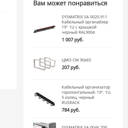
Вам может понравиться
SYSMATRIX SA 0020.911
Кабельный органайзер
19" 1U с крышкой
черный RAL9004
1 007 руб.
ЦМО СМ 90x65
207 руб.
Кабельный организатор
горизонтальный, 19", 1U,
5 колец, черный
RUSRACK
784 руб.
SYSMATRIX SA 0046.700