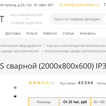
info@rackmarket.ru
ПН-
 проезд, д.20, стр. 35, офис 607
ВАШ ЛИЧНЫЙ ЭКСПЕРТ
В
ТЕЛЕКОМ ИНДУСТРИИ
Доставка
Услуги
Новости
Статьи
Контакты
ехническое оборудование
Корпуса электрощитов (электричес
е шкафы металлические
Электрические шкафы металлически
 S сварной (2000х800х600) I
45344
(1)
Код товара:
Артик
Розница
От 25 тыс. руб
От 100 