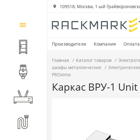
109518, Москва, 1-ый Грайвороновский
Каталог
товаров
Производители
Компания
Оплата
Шкафы и стойки
Главная
Каталог товаров
Электрот
шкафы металлические
Электрически
Компоненты СКС
PROxima
Каркас ВРУ-1 Unit
Активное оборудование
Волоконно-оптические
компоненты