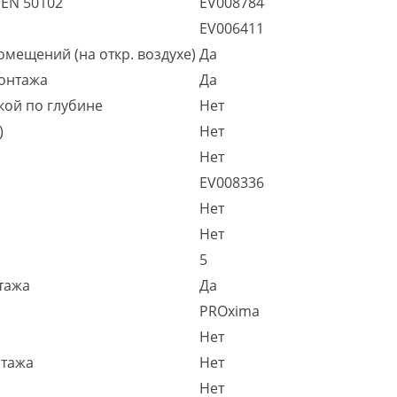
 EN 50102
EV008784
EV006411
омещений (на откр. воздухе)
Да
монтажа
Да
кой по глубине
Нет
)
Нет
Нет
EV008336
Нет
Нет
5
тажа
Да
PROxima
Нет
нтажа
Нет
Нет