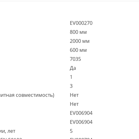
EV000270
800 мм
2000 мм
600 мм
7035
Да
1
3
итная совместимость)
Нет
Нет
EV006904
EV006904
и, лет
5