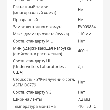
Разъемный замок
Нет
(многоразовый хомут)
Прозрачный
Нет
Замок ленточного хомута
EV009884
Макс. диаметр охвата (пучка)
110 мм
Соотв. стандарту MIL
Нет
Мин. удерживающая нагрузка
400 Н
(стойкость к растяжению)
Соотв. стандарту UL
(Underwriters Laboratories ,
Да
США)
Стойкость к УФ-излучению согл.
Нет
ASTM D6779
Соотв. стандарту VG
Нет
Ширина ленты
7,2 мм
Температура монтажа
-10...50 °C