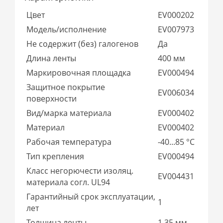
Цвет
EV000202
Модель/исполнение
EV007973
Не содержит (без) галогенов
Да
Длина ленты
400 мм
Маркировочная площадка
EV000494
Защитное покрытие
EV006034
поверхности
Вид/марка материала
EV000402
Материал
EV000402
Рабочая температура
-40...85 °C
Тип крепления
EV000494
Класс негорючести изоляц.
EV004431
материала согл. UL94
Гарантийный срок эксплуатации,
1
лет
Толщина ленты
1,35 мм