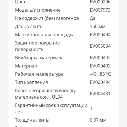
Цвет
EV000206
Модель/исполнение
EV007973
Не содержит (без) галогенов
Да
Длина ленты
150 мм
Маркировочная площадка
EV000494
Защитное покрытие
EV006034
поверхности
Вид/марка материала
EV000402
Материал
EV000402
Рабочая температура
-40...85 °C
Тип крепления
EV000494
Класс негорючести изоляц.
EV004431
материала согл. UL94
Гарантийный срок эксплуатации,
1
лет
Толщина ленты
0,97 мм