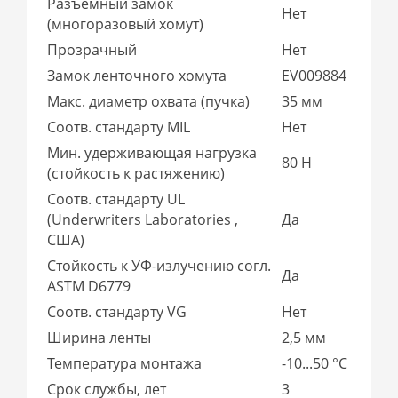
Разъемный замок
Нет
(многоразовый хомут)
Прозрачный
Нет
Замок ленточного хомута
EV009884
Макс. диаметр охвата (пучка)
35 мм
Соотв. стандарту MIL
Нет
Мин. удерживающая нагрузка
80 Н
(стойкость к растяжению)
Соотв. стандарту UL
(Underwriters Laboratories ,
Да
США)
Стойкость к УФ-излучению согл.
Да
ASTM D6779
Соотв. стандарту VG
Нет
Ширина ленты
2,5 мм
Температура монтажа
-10...50 °C
Срок службы, лет
3