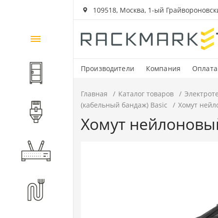
109518, Москва, 1-ый Грайвороновский
Каталог
товаров
Производители
Компания
Оплата
Шкафы и стойки
Главная
Каталог товаров
Электрот
(кабельный бандаж) Basic
Хомут нейло
Компоненты СКС
Хомут нейлоновый 
Активное оборудование
Волоконно-оптические
компоненты