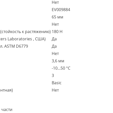
Нет
EV009884
65 мм
Нет
(стойкость к растяжению)
180 Н
ers Laboratories , США)
Да
гл. ASTM D6779
Да
Нет
3,6 мм
-10...50 °C
3
Basic
нтная)
Нет
 части