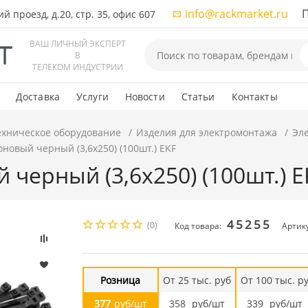
info@rackmarket.ru
ПН-
 проезд, д.20, стр. 35, офис 607
ВАШ ЛИЧНЫЙ ЭКСПЕРТ
В
ТЕЛЕКОМ ИНДУСТРИИ
Доставка
Услуги
Новости
Статьи
Контакты
ехническое оборудование
Изделия для электромонтажа
Эл
новый черный (3,6х250) (100шт.) EKF
черный (3,6х250) (100шт.) E
45255
(0)
Код товара:
Артику
Розница
От 25 тыс. руб
От 100 тыс. р
377
руб/шт
358
руб/шт
339
руб/шт