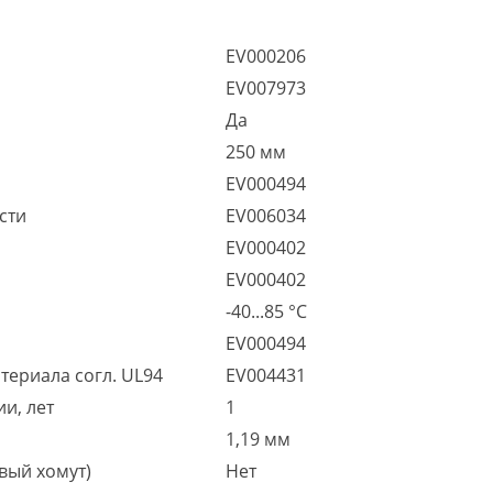
EV000206
EV007973
Да
250 мм
EV000494
сти
EV006034
EV000402
EV000402
-40...85 °C
EV000494
териала согл. UL94
EV004431
и, лет
1
1,19 мм
вый хомут)
Нет