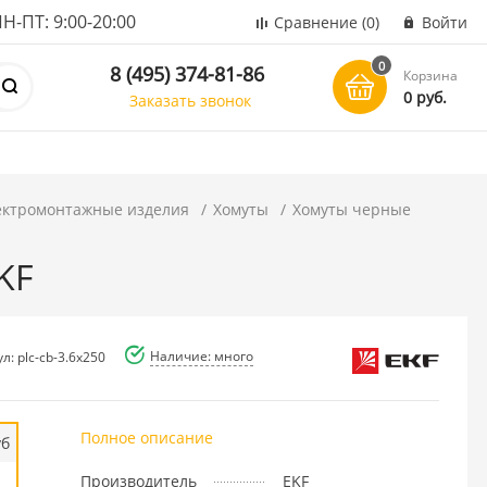
ПТ: 9:00-20:00
Сравнение
(0)
Войти
0
8 (495) 374-81-86
Корзина
0 руб.
Заказать звонок
ектромонтажные изделия
Хомуты
Хомуты черные
KF
Наличие: много
л: plc-cb-3.6x250
Полное описание
уб
Производитель
EKF