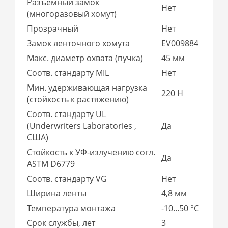
Разъемный замок
Нет
(многоразовый хомут)
Прозрачный
Нет
Замок ленточного хомута
EV009884
Макс. диаметр охвата (пучка)
45 мм
Соотв. стандарту MIL
Нет
Мин. удерживающая нагрузка
220 Н
(стойкость к растяжению)
Соотв. стандарту UL
(Underwriters Laboratories ,
Да
США)
Стойкость к УФ-излучению согл.
Да
ASTM D6779
Соотв. стандарту VG
Нет
Ширина ленты
4,8 мм
Температура монтажа
-10...50 °C
Срок службы, лет
3