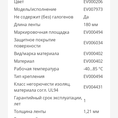
Цвет
EV000206
Модель/исполнение
EV007973
Не содержит (без) галогенов
Да
Длина ленты
180 мм
Маркировочная площадка
EV000494
Защитное покрытие
EV006034
поверхности
Вид/марка материала
EV000402
Материал
EV000402
Рабочая температура
-40...85 °C
Тип крепления
EV000494
Класс негорючести изоляц.
EV004431
материала согл. UL94
Гарантийный срок эксплуатации,
1
лет
Толщина ленты
1,21 мм