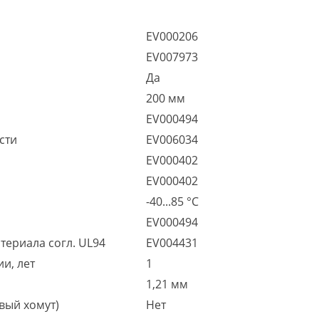
EV000206
EV007973
Да
200 мм
EV000494
сти
EV006034
EV000402
EV000402
-40...85 °C
EV000494
териала согл. UL94
EV004431
и, лет
1
1,21 мм
вый хомут)
Нет