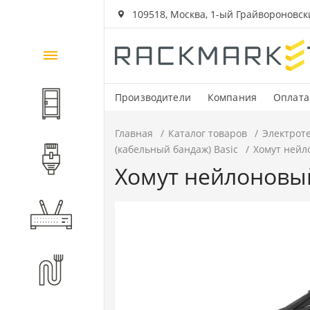
109518, Москва, 1-ый Грайвороновский
Каталог
товаров
Производители
Компания
Оплата
Шкафы и стойки
Главная
Каталог товаров
Электрот
(кабельный бандаж) Basic
Хомут нейло
Компоненты СКС
Хомут нейлоновый 
Активное оборудование
Волоконно-оптические
компоненты