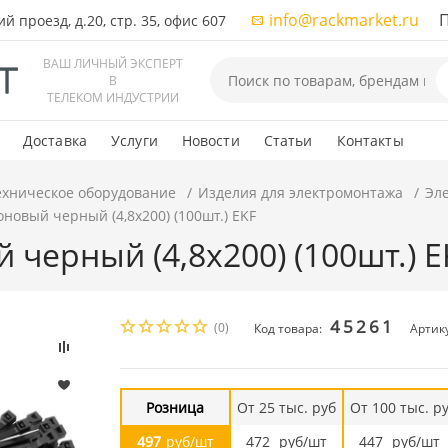
info@rackmarket.ru
ПН-
 проезд, д.20, стр. 35, офис 607
ВАШ ЛИЧНЫЙ ЭКСПЕРТ
В
ТЕЛЕКОМ ИНДУСТРИИ
Доставка
Услуги
Новости
Статьи
Контакты
ехническое оборудование
Изделия для электромонтажа
Эл
новый черный (4,8х200) (100шт.) EKF
черный (4,8х200) (100шт.) E
45261
(0)
Код товара:
Артику
Розница
От 25 тыс. руб
От 100 тыс. р
497
руб/шт
472
руб/шт
447
руб/шт