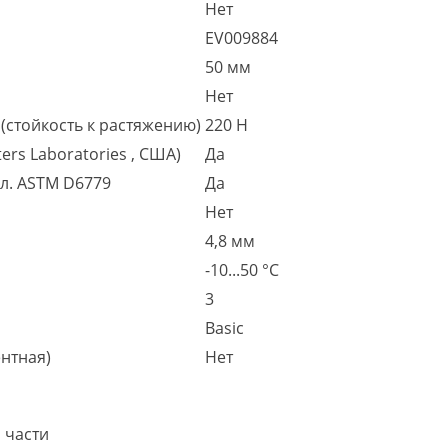
Нет
EV009884
50 мм
Нет
(стойкость к растяжению)
220 Н
ers Laboratories , США)
Да
гл. ASTM D6779
Да
Нет
4,8 мм
-10...50 °C
3
Basic
нтная)
Нет
 части