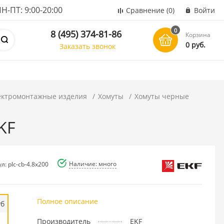
ПТ: 9:00-20:00
Сравнение
(0)
Войти
0
8 (495) 374-81-86
Корзина
0 руб.
Заказать звонок
ектромонтажные изделия
Хомуты
Хомуты черные
KF
Наличие: много
л: plc-cb-4.8x200
Полное описание
уб
Производитель
EKF