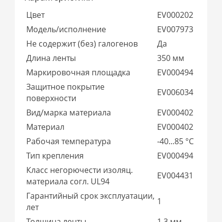
Цвет
EV000202
Модель/исполнение
EV007973
Не содержит (без) галогенов
Да
Длина ленты
350 мм
Маркировочная площадка
EV000494
Защитное покрытие
EV006034
поверхности
Вид/марка материала
EV000402
Материал
EV000402
Рабочая температура
-40...85 °C
Тип крепления
EV000494
Класс негорючести изоляц.
EV004431
материала согл. UL94
Гарантийный срок эксплуатации,
1
лет
Толщина ленты
1,3 мм