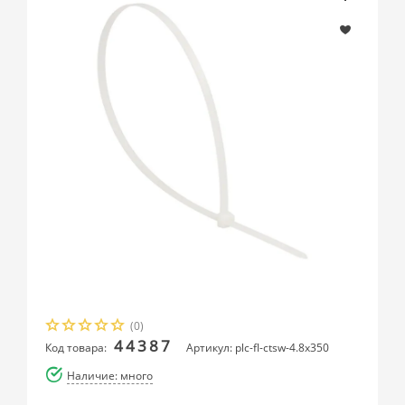
(0)
44387
Код товара:
Артикул: plc-fl-ctsw-4.8x350
Наличие: много