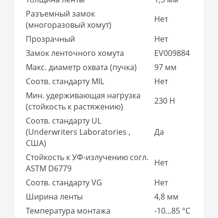
Разъемный замок
Нет
(многоразовый хомут)
Прозрачный
Нет
Замок ленточного хомута
EV009884
Макс. диаметр охвата (пучка)
97 мм
Соотв. стандарту MIL
Нет
Мин. удерживающая нагрузка
230 Н
(стойкость к растяжению)
Соотв. стандарту UL
(Underwriters Laboratories ,
Да
США)
Стойкость к УФ-излучению согл.
Нет
ASTM D6779
Соотв. стандарту VG
Нет
Ширина ленты
4,8 мм
Температура монтажа
-10...85 °C