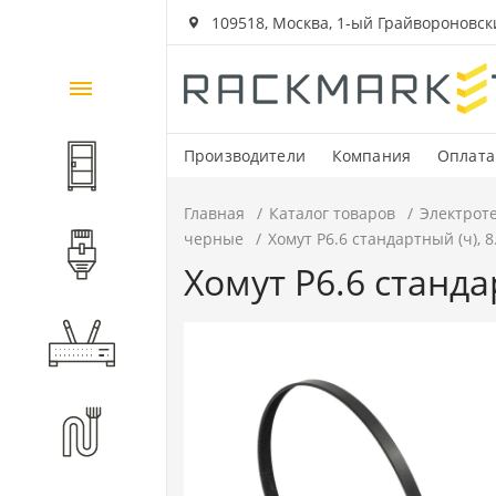
109518, Москва, 1-ый Грайвороновский
Каталог
товаров
Производители
Компания
Оплата
Шкафы и стойки
Главная
Каталог товаров
Электрот
черные
Хомут P6.6 стандартный (ч), 8
Компоненты СКС
Хомут P6.6 стандар
Активное оборудование
Волоконно-оптические
компоненты