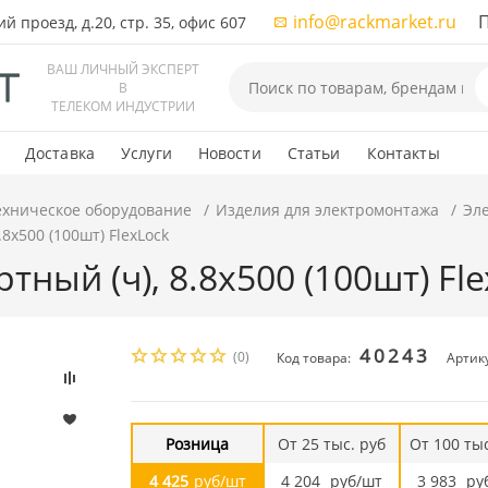
info@rackmarket.ru
ПН-
 проезд, д.20, стр. 35, офис 607
ВАШ ЛИЧНЫЙ ЭКСПЕРТ
В
ТЕЛЕКОМ ИНДУСТРИИ
Доставка
Услуги
Новости
Статьи
Контакты
ехническое оборудование
Изделия для электромонтажа
Эл
.8x500 (100шт) FlexLock
тный (ч), 8.8x500 (100шт) Fl
40243
(0)
Код товара:
Артику
Розница
От 25 тыс. руб
От 100 тыс
4 425
руб/шт
4 204
руб/шт
3 983
ру