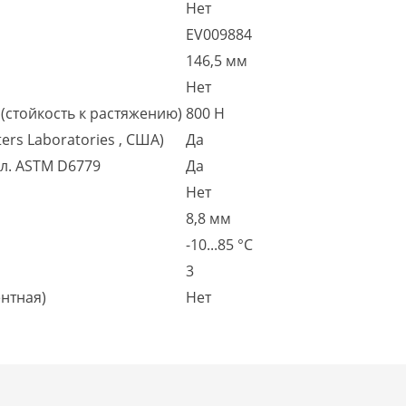
Нет
EV009884
146,5 мм
Нет
(стойкость к растяжению)
800 Н
ers Laboratories , США)
Да
гл. ASTM D6779
Да
Нет
8,8 мм
-10...85 °C
3
нтная)
Нет