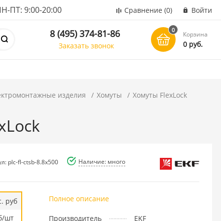
ПТ: 9:00-20:00
Сравнение
(0)
Войти
0
8 (495) 374-81-86
Корзина
0 руб.
Заказать звонок
ектромонтажные изделия
Хомуты
Хомуты FlexLock
exLock
Наличие: много
л: plc-fl-ctsb-8.8x500
Полное описание
. руб
б/шт
Производитель
EKF