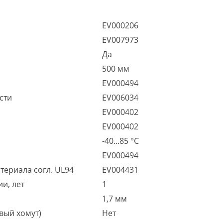
EV000206
EV007973
Да
500 мм
EV000494
сти
EV006034
EV000402
EV000402
-40...85 °C
EV000494
териала согл. UL94
EV004431
и, лет
1
1,7 мм
вый хомут)
Нет