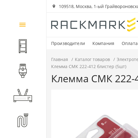
109518, Москва, 1-ый Грайвороновский
Каталог
товаров
Производители
Компания
Оплата
Шкафы и стойки
Главная
Каталог товаров
Электрот
Клемма СМК 222-412 блистер (5шт)
Компоненты СКС
Клемма СМК 222-4
Активное оборудование
Волоконно-оптические
компоненты