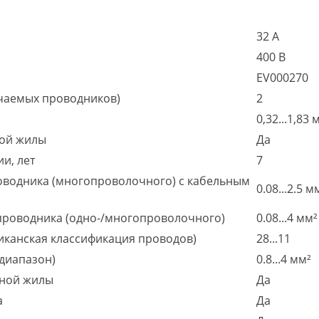
32 А
400 В
EV000270
чаемых проводников)
2
0,32...1,83 
ной жилы
Да
и, лет
7
оводника (многопроволочного) с кабельным
0.08...2.5 м
проводника (одно-/многопроволочного)
0.08...4 мм²
иканская классификация проводов)
28...11
диапазон)
0.8...4 мм²
чной жилы
Да
а
Да