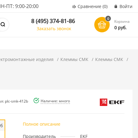
ПТ: 9:00-20:00
Сравнение
(0)
Войти
0
8 (495) 374-81-86
Корзина
0 руб.
Заказать звонок
ектромонтажные изделия
Клеммы СМК
Клеммы СМК
Наличие: много
л: plc-smk-412b
Полное описание
уб
Производитель
EKF