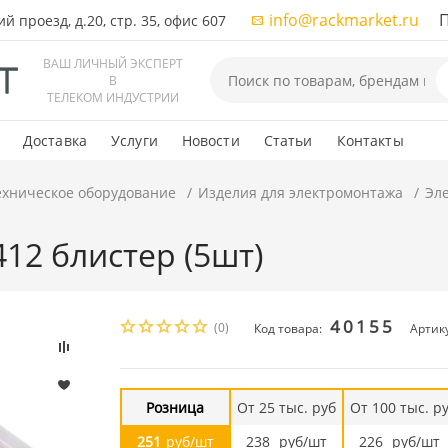
info@rackmarket.ru
ПН-
 проезд, д.20, стр. 35, офис 607
ВАШ ЛИЧНЫЙ ЭКСПЕРТ
В
ТЕЛЕКОМ ИНДУСТРИИ
Доставка
Услуги
Новости
Статьи
Контакты
ехническое оборудование
Изделия для электромонтажа
Эл
12 блистер (5шт)
40155
(0)
Код товара:
Артику
Розница
От 25 тыс. руб
От 100 тыс. р
251
руб/шт
238
руб/шт
226
руб/шт