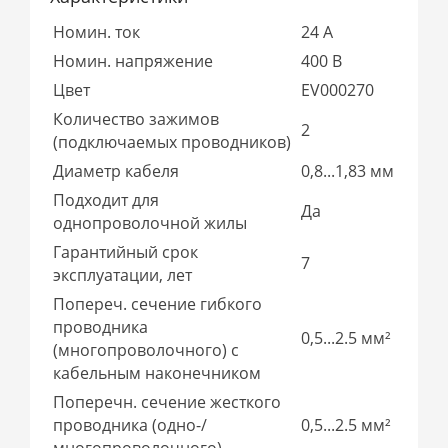
Номин. ток
24 А
Номин. напряжение
400 В
Цвет
EV000270
Количество зажимов
2
(подключаемых проводников)
Диаметр кабеля
0,8...1,83 мм
Подходит для
Да
однопроволочной жилы
Гарантийный срок
7
эксплуатации, лет
Попереч. сечение гибкого
проводника
0,5...2.5 мм²
(многопроволочного) с
кабельным наконечником
Поперечн. сечение жесткого
проводника (одно-/
0,5...2.5 мм²
многопроволочного)